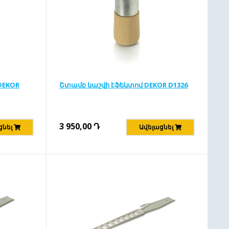
DEKOR
Շտամբ կաշվի էֆեկտով DEKOR D1326
3 950,00
Դ
ցնել
Ավելացնել