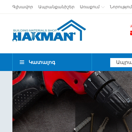
Գլխավոր
Ապրանքանիշեր
Առաքում
Նորությու
Անվճար առաքում Երևան 
Կատալոգ