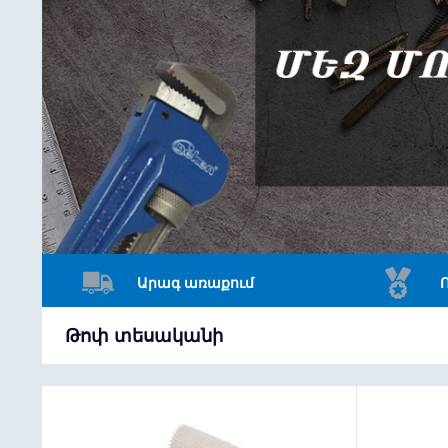
Արագ առաքում
Թոփ տեսականի