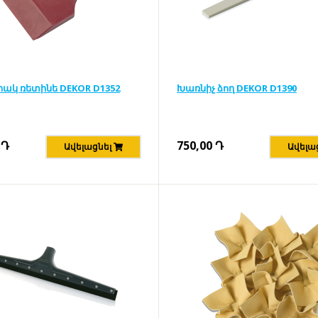
ակ ռետինե DEKOR D1352
Խառնիչ ձող DEKOR D1390
Դ
750,00
Դ
Ավելացնել
Ավելա