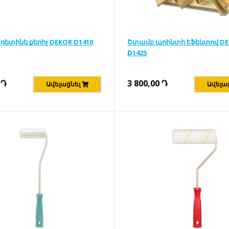
ռետինե քերիչ DEKOR D1410
Շտամբ պրինտի էֆեկտով D
D1425
Դ
3 800,00
Դ
Ավելացնել
Ավելա