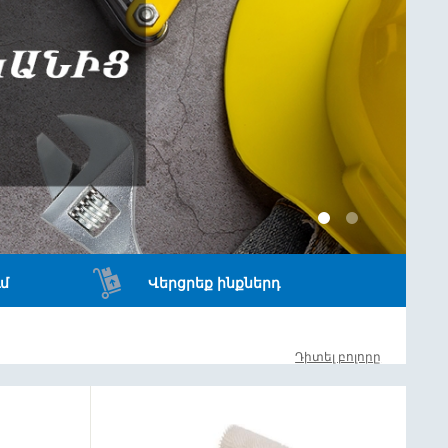
մ
Վերցրեք ինքներդ
Դիտել բոլորը