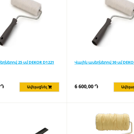
եղներով 25 սմ DEKOR D1221
Վալիկ ասեղներով 30 սմ DEKO
Դ
6 600,00
Դ
Ավելացնել
Ավելա