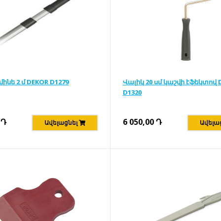
մինե 2 մ DEKOR D1279
Վալիկ 20 սմ կաշվի էֆեկտով 
D1320
Դ
6 050,00
Դ
Ավելացնել
Ավելա