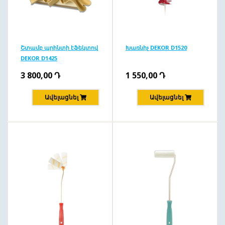
Շտամբ պրինտի էֆեկտով
Խառնիչ DEKOR D1520
DEKOR D1425
3 800,00
Դ
1 550,00
Դ
Ավելացնել
Ավելացնել