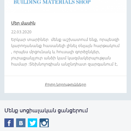
Մեր մասին
22.03.2020
Երկար տարիներ մենք աշխատում ենք, որպեսզի
կարողանանք հասանելի լինել օնլայն հարթակում
, որպես մրցունակ և հուսալի գործընկեր,
յուրաքանչյուր անձի կամ կազմակերպության
համար :Տեխնոլոգիան անընդհատ զարգանում է,
և մենք շարժվում ենք ժամանակին համահունչ:
Մեր նպատակն է որ ձեզ հասանելի դարձնենք
յուրաքանչյուր ապրանքատեսականի : Մեր թիմը
Բոլոր նորությունները
սիրով պատրաստ է
անվճար
,
արագ
և
մատչելի
գնով
մատակարարել ձեր նախընտրած
պատվերը
: Առաջիկայում խոստանում
ենք բազում անակնկալներ:
Մենք սոցիալական ցանցերում