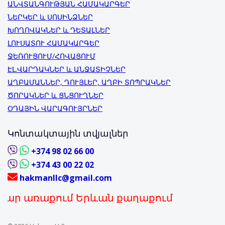
ԱՆՎՏԱՆԳՈՒԹՅԱՆ ՀԱՄԱԿԱՐԳԵՐ
ՆԵՐԿԵՐ և ՍՈՍԻՆՁՆԵՐ
ԽՈՂՈՎԱԿՆԵՐ և ԴԵՏԱԼՆԵՐ
ԼՈՒՍԱՏՈՒ ՀԱՄԱԿԱՐԳԵՐ
ՋԵՌՈՒՑՈՒՄ/ՀՈՎԱՑՈՒՄ
ԷԼ.ՎԱՐԴԱԿՆԵՐ և ԱՆՋԱՏԻՉՆԵՐ
ԱՂԲԱՄԱՆՆԵՐ, ԴՈՒՅԼԵՐ, ԱՂԲԻ ՏՈՊՐԱԿՆԵՐ
ԾՈՐԱԿՆԵՐ և ՑՆՑՈՒՂՆԵՐ
ՕԴԱՅԻՆ ՎԱՐԱԳՈՒՅՐՆԵՐ
Կոնտակտային տվյալներ
+374 98 02 66 00
+374 43 00 22 02
hakmanllc@gmail.com
ռաքում Երևան քաղաքում