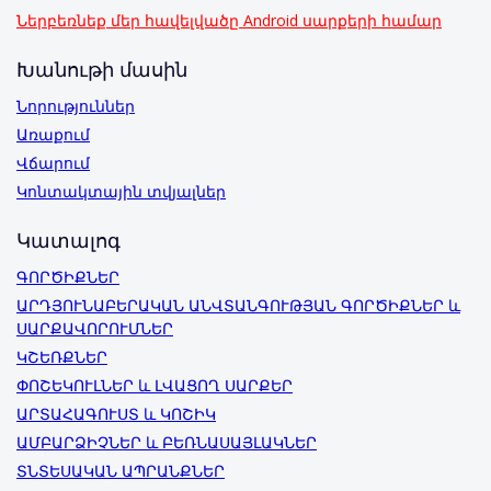
Ներբեռնեք մեր հավելվածը Android սարքերի համար
Խանութի մասին
Նորություններ
Առաքում
Վճարում
Կոնտակտային տվյալներ
Կատալոգ
ԳՈՐԾԻՔՆԵՐ
ԱՐԴՅՈՒՆԱԲԵՐԱԿԱՆ ԱՆՎՏԱՆԳՈՒԹՅԱՆ ԳՈՐԾԻՔՆԵՐ և
ՍԱՐՔԱՎՈՐՈՒՄՆԵՐ
ԿՇԵՌՔՆԵՐ
ՓՈՇԵԿՈՒԼՆԵՐ և ԼՎԱՑՈՂ ՍԱՐՔԵՐ
ԱՐՏԱՀԱԳՈՒՍՏ և ԿՈՇԻԿ
ԱՄԲԱՐՁԻՉՆԵՐ և ԲԵՌՆԱՍԱՅԼԱԿՆԵՐ
ՏՆՏԵՍԱԿԱՆ ԱՊՐԱՆՔՆԵՐ