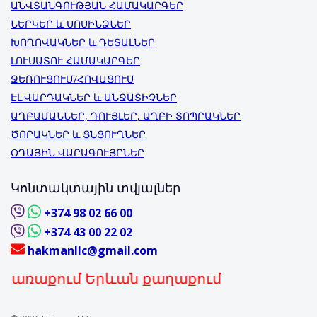
ԱՆՎՏԱՆԳՈՒԹՅԱՆ ՀԱՄԱԿԱՐԳԵՐ
ՆԵՐԿԵՐ և ՍՈՍԻՆՁՆԵՐ
ԽՈՂՈՎԱԿՆԵՐ և ԴԵՏԱԼՆԵՐ
ԼՈՒՍԱՏՈՒ ՀԱՄԱԿԱՐԳԵՐ
ՋԵՌՈՒՑՈՒՄ/ՀՈՎԱՑՈՒՄ
ԷԼ.ՎԱՐԴԱԿՆԵՐ և ԱՆՋԱՏԻՉՆԵՐ
ԱՂԲԱՄԱՆՆԵՐ, ԴՈՒՅԼԵՐ, ԱՂԲԻ ՏՈՊՐԱԿՆԵՐ
ԾՈՐԱԿՆԵՐ և ՑՆՑՈՒՂՆԵՐ
ՕԴԱՅԻՆ ՎԱՐԱԳՈՒՅՐՆԵՐ
Կոնտակտային տվյալներ
+374 98 02 66 00
+374 43 00 22 02
hakmanllc@gmail.com
քում Երևան քաղաքում