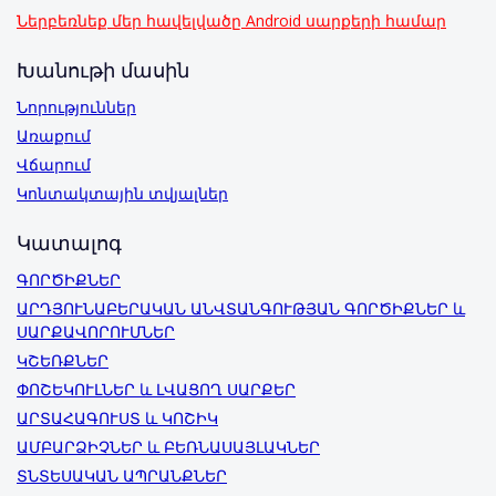
Ներբեռնեք մեր հավելվածը Android սարքերի համար
Խանութի մասին
Նորություններ
Առաքում
Վճարում
Կոնտակտային տվյալներ
Կատալոգ
ԳՈՐԾԻՔՆԵՐ
ԱՐԴՅՈՒՆԱԲԵՐԱԿԱՆ ԱՆՎՏԱՆԳՈՒԹՅԱՆ ԳՈՐԾԻՔՆԵՐ և
ՍԱՐՔԱՎՈՐՈՒՄՆԵՐ
ԿՇԵՌՔՆԵՐ
ՓՈՇԵԿՈՒԼՆԵՐ և ԼՎԱՑՈՂ ՍԱՐՔԵՐ
ԱՐՏԱՀԱԳՈՒՍՏ և ԿՈՇԻԿ
ԱՄԲԱՐՁԻՉՆԵՐ և ԲԵՌՆԱՍԱՅԼԱԿՆԵՐ
ՏՆՏԵՍԱԿԱՆ ԱՊՐԱՆՔՆԵՐ