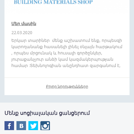
Մեր մասին
22.03.2020
Երկար տարիներ մենք աշխատում ենք, որպեսզի
կարողանանք հասանելի լինել օնլայն հարթակում
, որպես մրցունակ և հուսալի գործընկեր,
յուրաքանչյուր անձի կամ կազմակերպության
համար :Տեխնոլոգիան անընդհատ զարգանում է,
և մենք շարժվում ենք ժամանակին համահունչ:
Մեր նպատակն է որ ձեզ հասանելի դարձնենք
յուրաքանչյուր ապրանքատեսականի : Մեր թիմը
Բոլոր նորությունները
սիրով պատրաստ է
անվճար
,
արագ
և
մատչելի
գնով
մատակարարել ձեր նախընտրած
պատվերը
: Առաջիկայում խոստանում
ենք բազում անակնկալներ:
Մենք սոցիալական ցանցերում