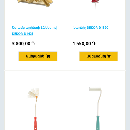
Շտամբ պրինտի էֆեկտով
Խառնիչ DEKOR D1520
DEKOR D1425
3 800,00
Դ
1 550,00
Դ
Ավելացնել
Ավելացնել