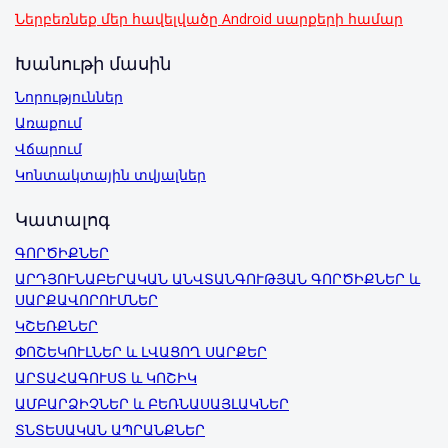
Ներբեռնեք մեր հավելվածը Android սարքերի համար
Խանութի մասին
Նորություններ
Առաքում
Վճարում
Կոնտակտային տվյալներ
Կատալոգ
ԳՈՐԾԻՔՆԵՐ
ԱՐԴՅՈՒՆԱԲԵՐԱԿԱՆ ԱՆՎՏԱՆԳՈՒԹՅԱՆ ԳՈՐԾԻՔՆԵՐ և
ՍԱՐՔԱՎՈՐՈՒՄՆԵՐ
ԿՇԵՌՔՆԵՐ
ՓՈՇԵԿՈՒԼՆԵՐ և ԼՎԱՑՈՂ ՍԱՐՔԵՐ
ԱՐՏԱՀԱԳՈՒՍՏ և ԿՈՇԻԿ
ԱՄԲԱՐՁԻՉՆԵՐ և ԲԵՌՆԱՍԱՅԼԱԿՆԵՐ
ՏՆՏԵՍԱԿԱՆ ԱՊՐԱՆՔՆԵՐ