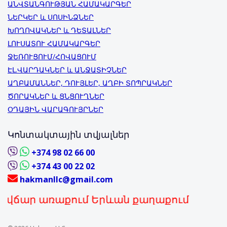
ԱՆՎՏԱՆԳՈՒԹՅԱՆ ՀԱՄԱԿԱՐԳԵՐ
ՆԵՐԿԵՐ և ՍՈՍԻՆՁՆԵՐ
ԽՈՂՈՎԱԿՆԵՐ և ԴԵՏԱԼՆԵՐ
ԼՈՒՍԱՏՈՒ ՀԱՄԱԿԱՐԳԵՐ
ՋԵՌՈՒՑՈՒՄ/ՀՈՎԱՑՈՒՄ
ԷԼ.ՎԱՐԴԱԿՆԵՐ և ԱՆՋԱՏԻՉՆԵՐ
ԱՂԲԱՄԱՆՆԵՐ, ԴՈՒՅԼԵՐ, ԱՂԲԻ ՏՈՊՐԱԿՆԵՐ
ԾՈՐԱԿՆԵՐ և ՑՆՑՈՒՂՆԵՐ
ՕԴԱՅԻՆ ՎԱՐԱԳՈՒՅՐՆԵՐ
Կոնտակտային տվյալներ
+374 98 02 66 00
+374 43 00 22 02
hakmanllc@gmail.com
 առաքում Երևան քաղաքում