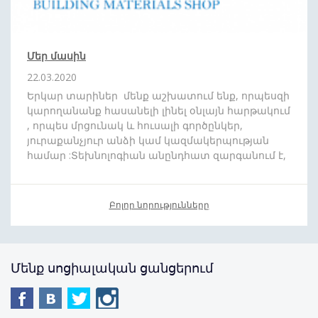
Մեր մասին
22.03.2020
Երկար տարիներ մենք աշխատում ենք, որպեսզի
կարողանանք հասանելի լինել օնլայն հարթակում
, որպես մրցունակ և հուսալի գործընկեր,
յուրաքանչյուր անձի կամ կազմակերպության
համար :Տեխնոլոգիան անընդհատ զարգանում է,
և մենք շարժվում ենք ժամանակին համահունչ:
Մեր նպատակն է որ ձեզ հասանելի դարձնենք
յուրաքանչյուր ապրանքատեսականի : Մեր թիմը
Բոլոր նորությունները
սիրով պատրաստ է
անվճար
,
արագ
և
մատչելի
գնով
մատակարարել ձեր նախընտրած
պատվերը
: Առաջիկայում խոստանում
ենք բազում անակնկալներ:
Մենք սոցիալական ցանցերում