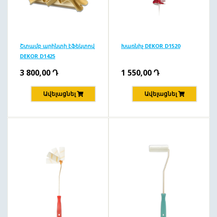
Շտամբ պրինտի էֆեկտով
Խառնիչ DEKOR D1520
DEKOR D1425
3 800,00
Դ
1 550,00
Դ
Ավելացնել
Ավելացնել