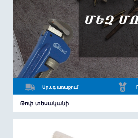
Արագ առաքում
Թոփ տեսականի