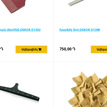
ակ ռետինե DEKOR D1352
Խառնիչ ձող DEKOR D1390
Դ
750,00
Դ
Ավելացնել
Ավելա