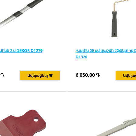
մինե 2 մ DEKOR D1279
Վալիկ 20 սմ կաշվի էֆեկտով 
D1320
Դ
6 050,00
Դ
Ավելացնել
Ավելա