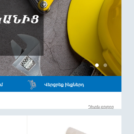
մ
Վերցրեք ինքներդ
Դիտել բոլորը