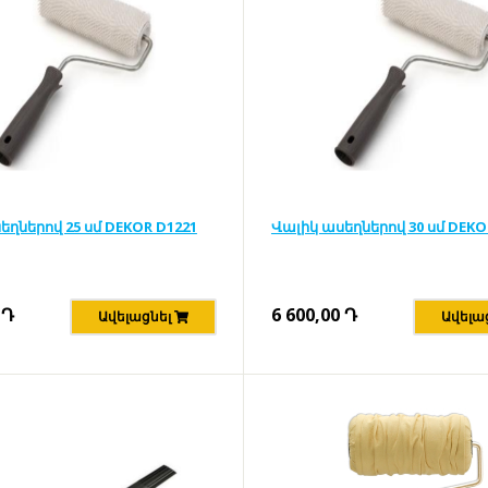
եղներով 25 սմ DEKOR D1221
Վալիկ ասեղներով 30 սմ DEKO
Դ
6 600,00
Դ
Ավելացնել
Ավելա