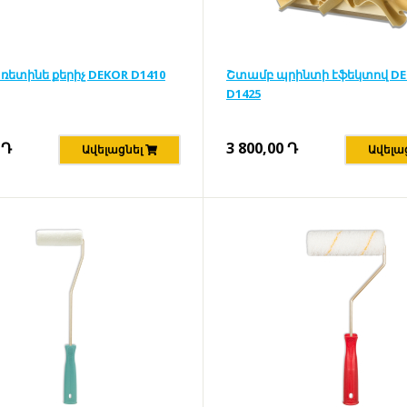
ռետինե քերիչ DEKOR D1410
Շտամբ պրինտի էֆեկտով D
D1425
Դ
3 800,00
Դ
Ավելացնել
Ավելա