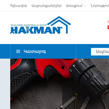
Գլխավոր
Ապրանքանիշեր
Առաքում
Նորությու
Անվճար առաքում Երևան ք
Կատալոգ