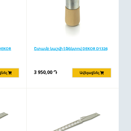
DEKOR
Շտամբ կաշվի էֆեկտով DEKOR D1326
3 950,00
Դ
ցնել
Ավելացնել