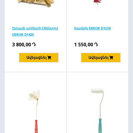
Շտամբ պրինտի էֆեկտով
Խառնիչ DEKOR D1520
DEKOR D1425
3 800,00
Դ
1 550,00
Դ
Ավելացնել
Ավելացնել