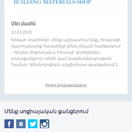
Մեր մասին
22.03.2020
Երկար տարիներ մենք աշխատում ենք, որպեսզի
կարողանանք հասանելի լինել օնլայն հարթակում
, որպես մրցունակ և հուսալի գործընկեր,
յուրաքանչյուր անձի կամ կազմակերպության
համար :Տեխնոլոգիան անընդհատ զարգանում է,
և մենք շարժվում ենք ժամանակին համահունչ:
Մեր նպատակն է որ ձեզ հասանելի դարձնենք
յուրաքանչյուր ապրանքատեսականի : Մեր թիմը
Բոլոր նորությունները
սիրով պատրաստ է
անվճար
,
արագ
և
մատչելի
գնով
մատակարարել ձեր նախընտրած
պատվերը
: Առաջիկայում խոստանում
ենք բազում անակնկալներ:
Մենք սոցիալական ցանցերում