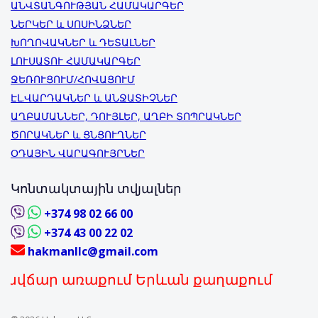
ԱՆՎՏԱՆԳՈՒԹՅԱՆ ՀԱՄԱԿԱՐԳԵՐ
ՆԵՐԿԵՐ և ՍՈՍԻՆՁՆԵՐ
ԽՈՂՈՎԱԿՆԵՐ և ԴԵՏԱԼՆԵՐ
ԼՈՒՍԱՏՈՒ ՀԱՄԱԿԱՐԳԵՐ
ՋԵՌՈՒՑՈՒՄ/ՀՈՎԱՑՈՒՄ
ԷԼ.ՎԱՐԴԱԿՆԵՐ և ԱՆՋԱՏԻՉՆԵՐ
ԱՂԲԱՄԱՆՆԵՐ, ԴՈՒՅԼԵՐ, ԱՂԲԻ ՏՈՊՐԱԿՆԵՐ
ԾՈՐԱԿՆԵՐ և ՑՆՑՈՒՂՆԵՐ
ՕԴԱՅԻՆ ՎԱՐԱԳՈՒՅՐՆԵՐ
Կոնտակտային տվյալներ
+374 98 02 66 00
+374 43 00 22 02
hakmanllc@gmail.com
ր առաքում Երևան քաղաքում