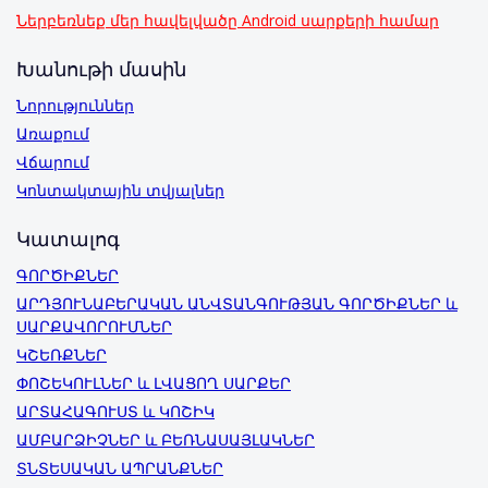
Ներբեռնեք մեր հավելվածը Android սարքերի համար
Խանութի մասին
Նորություններ
Առաքում
Վճարում
Կոնտակտային տվյալներ
Կատալոգ
ԳՈՐԾԻՔՆԵՐ
ԱՐԴՅՈՒՆԱԲԵՐԱԿԱՆ ԱՆՎՏԱՆԳՈՒԹՅԱՆ ԳՈՐԾԻՔՆԵՐ և
ՍԱՐՔԱՎՈՐՈՒՄՆԵՐ
ԿՇԵՌՔՆԵՐ
ՓՈՇԵԿՈՒԼՆԵՐ և ԼՎԱՑՈՂ ՍԱՐՔԵՐ
ԱՐՏԱՀԱԳՈՒՍՏ և ԿՈՇԻԿ
ԱՄԲԱՐՁԻՉՆԵՐ և ԲԵՌՆԱՍԱՅԼԱԿՆԵՐ
ՏՆՏԵՍԱԿԱՆ ԱՊՐԱՆՔՆԵՐ