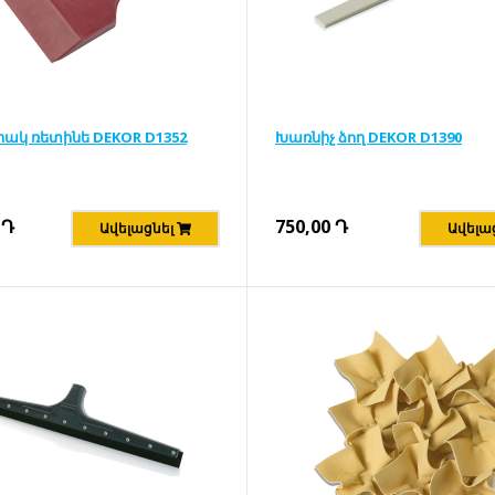
ակ ռետինե DEKOR D1352
Խառնիչ ձող DEKOR D1390
Դ
750,00
Դ
Ավելացնել
Ավելա