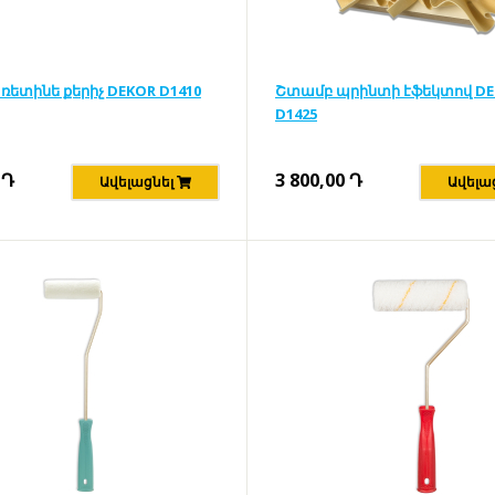
ռետինե քերիչ DEKOR D1410
Շտամբ պրինտի էֆեկտով D
D1425
Դ
3 800,00
Դ
Ավելացնել
Ավելա