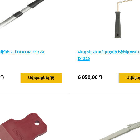
մինե 2 մ DEKOR D1279
Վալիկ 20 սմ կաշվի էֆեկտով 
D1320
Դ
6 050,00
Դ
Ավելացնել
Ավելա