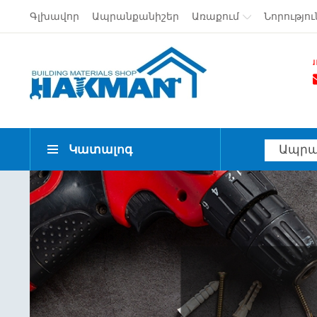
Գլխավոր
Ապրանքանիշեր
Առաքում
Նորությու
Անվճար առաքում Երևա
Կատալոգ