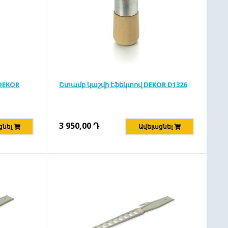
DEKOR
Շտամբ կաշվի էֆեկտով DEKOR D1326
3 950,00
Դ
ցնել
Ավելացնել