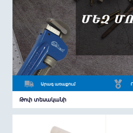
Արագ առաքում
Թոփ տեսականի