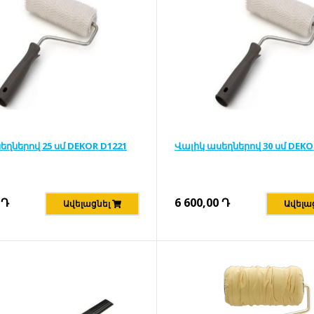
եղներով 25 սմ DEKOR D1221
Վալիկ ասեղներով 30 սմ DEKO
Դ
6 600,00
Դ
Ավելացնել
Ավելա