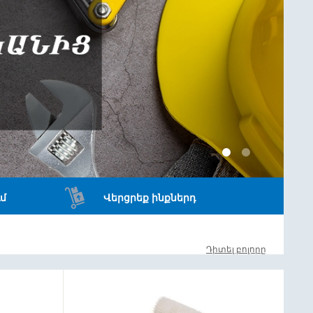
մ
Վերցրեք ինքներդ
Դիտել բոլորը