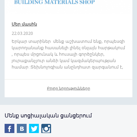
Մեր մասին
22.03.2020
Երկար տարիներ մենք աշխատում ենք, որպեսզի
կարողանանք հասանելի լինել օնլայն հարթակում
, որպես մրցունակ և հուսալի գործընկեր,
յուրաքանչյուր անձի կամ կազմակերպության
համար :Տեխնոլոգիան անընդհատ զարգանում է,
և մենք շարժվում ենք ժամանակին համահունչ:
Մեր նպատակն է որ ձեզ հասանելի դարձնենք
յուրաքանչյուր ապրանքատեսականի : Մեր թիմը
Բոլոր նորությունները
սիրով պատրաստ է
անվճար
,
արագ
և
մատչելի
գնով
մատակարարել ձեր նախընտրած
պատվերը
: Առաջիկայում խոստանում
ենք բազում անակնկալներ:
Մենք սոցիալական ցանցերում