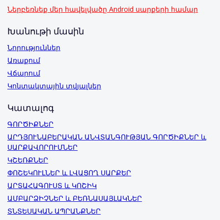
Ներբեռնեք մեր հավելվածը Android սարքերի համար
Խանութի մասին
Նորություններ
Առաքում
Վճարում
Կոնտակտային տվյալներ
Կատալոգ
ԳՈՐԾԻՔՆԵՐ
ԱՐԴՅՈՒՆԱԲԵՐԱԿԱՆ ԱՆՎՏԱՆԳՈՒԹՅԱՆ ԳՈՐԾԻՔՆԵՐ և
ՍԱՐՔԱՎՈՐՈՒՄՆԵՐ
ԿՇԵՌՔՆԵՐ
ՓՈՇԵԿՈՒԼՆԵՐ և ԼՎԱՑՈՂ ՍԱՐՔԵՐ
ԱՐՏԱՀԱԳՈՒՍՏ և ԿՈՇԻԿ
ԱՄԲԱՐՁԻՉՆԵՐ և ԲԵՌՆԱՍԱՅԼԱԿՆԵՐ
ՏՆՏԵՍԱԿԱՆ ԱՊՐԱՆՔՆԵՐ