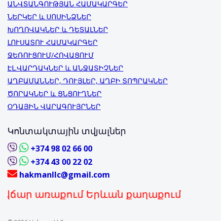
ԱՆՎՏԱՆԳՈՒԹՅԱՆ ՀԱՄԱԿԱՐԳԵՐ
ՆԵՐԿԵՐ և ՍՈՍԻՆՁՆԵՐ
ԽՈՂՈՎԱԿՆԵՐ և ԴԵՏԱԼՆԵՐ
ԼՈՒՍԱՏՈՒ ՀԱՄԱԿԱՐԳԵՐ
ՋԵՌՈՒՑՈՒՄ/ՀՈՎԱՑՈՒՄ
ԷԼ.ՎԱՐԴԱԿՆԵՐ և ԱՆՋԱՏԻՉՆԵՐ
ԱՂԲԱՄԱՆՆԵՐ, ԴՈՒՅԼԵՐ, ԱՂԲԻ ՏՈՊՐԱԿՆԵՐ
ԾՈՐԱԿՆԵՐ և ՑՆՑՈՒՂՆԵՐ
ՕԴԱՅԻՆ ՎԱՐԱԳՈՒՅՐՆԵՐ
Կոնտակտային տվյալներ
+374 98 02 66 00
+374 43 00 22 02
hakmanllc@gmail.com
 առաքում Երևան քաղաքում