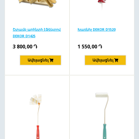
Շտամբ պրինտի էֆեկտով
Խառնիչ DEKOR D1520
DEKOR D1425
3 800,00
Դ
1 550,00
Դ
Ավելացնել
Ավելացնել