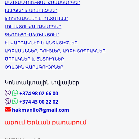
ԱՆՎՏԱՆԳՈՒԹՅԱՆ ՀԱՄԱԿԱՐԳԵՐ
ՆԵՐԿԵՐ և ՍՈՍԻՆՁՆԵՐ
ԽՈՂՈՎԱԿՆԵՐ և ԴԵՏԱԼՆԵՐ
ԼՈՒՍԱՏՈՒ ՀԱՄԱԿԱՐԳԵՐ
ՋԵՌՈՒՑՈՒՄ/ՀՈՎԱՑՈՒՄ
ԷԼ.ՎԱՐԴԱԿՆԵՐ և ԱՆՋԱՏԻՉՆԵՐ
ԱՂԲԱՄԱՆՆԵՐ, ԴՈՒՅԼԵՐ, ԱՂԲԻ ՏՈՊՐԱԿՆԵՐ
ԾՈՐԱԿՆԵՐ և ՑՆՑՈՒՂՆԵՐ
ՕԴԱՅԻՆ ՎԱՐԱԳՈՒՅՐՆԵՐ
Կոնտակտային տվյալներ
+374 98 02 66 00
+374 43 00 22 02
hakmanllc@gmail.com
մ Երևան քաղաքում