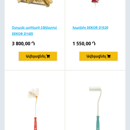
Շտամբ պրինտի էֆեկտով
Խառնիչ DEKOR D1520
DEKOR D1425
3 800,00
Դ
1 550,00
Դ
Ավելացնել
Ավելացնել