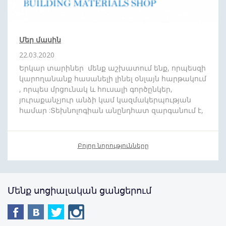
Մեր մասին
22.03.2020
Երկար տարիներ մենք աշխատում ենք, որպեսզի
կարողանանք հասանելի լինել օնլայն հարթակում
, որպես մրցունակ և հուսալի գործընկեր,
յուրաքանչյուր անձի կամ կազմակերպության
համար :Տեխնոլոգիան անընդհատ զարգանում է,
և մենք շարժվում ենք ժամանակին համահունչ:
Մեր նպատակն է որ ձեզ հասանելի դարձնենք
յուրաքանչյուր ապրանքատեսականի : Մեր թիմը
Բոլոր նորությունները
սիրով պատրաստ է
անվճար
,
արագ
և
մատչելի
գնով
մատակարարել ձեր նախընտրած
պատվերը
: Առաջիկայում խոստանում
ենք բազում անակնկալներ:
Մենք սոցիալական ցանցերում