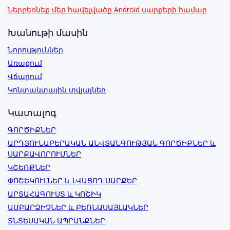
Ներբեռնեք մեր հավելվածը Android սարքերի համար
Խանութի մասին
Նորություններ
Առաքում
Վճարում
Կոնտակտային տվյալներ
Կատալոգ
ԳՈՐԾԻՔՆԵՐ
ԱՐԴՅՈՒՆԱԲԵՐԱԿԱՆ ԱՆՎՏԱՆԳՈՒԹՅԱՆ ԳՈՐԾԻՔՆԵՐ և
ՍԱՐՔԱՎՈՐՈՒՄՆԵՐ
ԿՇԵՌՔՆԵՐ
ՓՈՇԵԿՈՒԼՆԵՐ և ԼՎԱՑՈՂ ՍԱՐՔԵՐ
ԱՐՏԱՀԱԳՈՒՍՏ և ԿՈՇԻԿ
ԱՄԲԱՐՁԻՉՆԵՐ և ԲԵՌՆԱՍԱՅԼԱԿՆԵՐ
ՏՆՏԵՍԱԿԱՆ ԱՊՐԱՆՔՆԵՐ