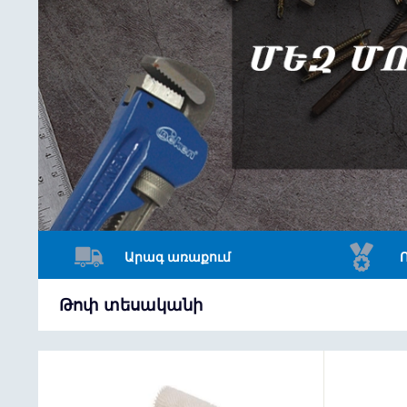
Արագ առաքում
Թոփ տեսականի