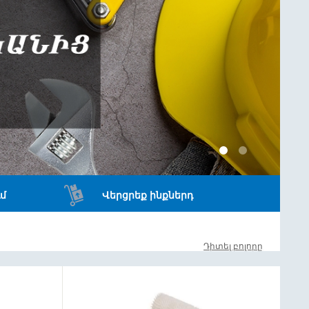
մ
Վերցրեք ինքներդ
Դիտել բոլորը