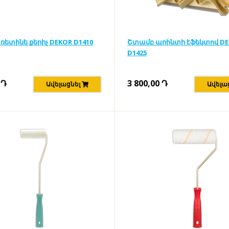
ռետինե քերիչ DEKOR D1410
Շտամբ պրինտի էֆեկտով D
D1425
Դ
3 800,00
Դ
Ավելացնել
Ավելա