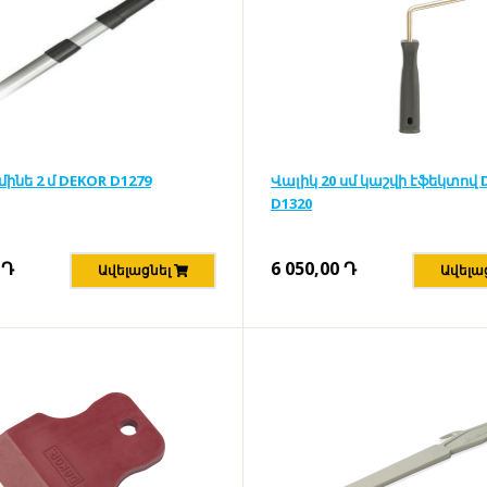
մինե 2 մ DEKOR D1279
Վալիկ 20 սմ կաշվի էֆեկտով 
D1320
Դ
6 050,00
Դ
Ավելացնել
Ավելա