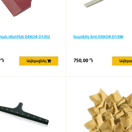
ակ ռետինե DEKOR D1352
Խառնիչ ձող DEKOR D1390
Դ
750,00
Դ
Ավելացնել
Ավելա