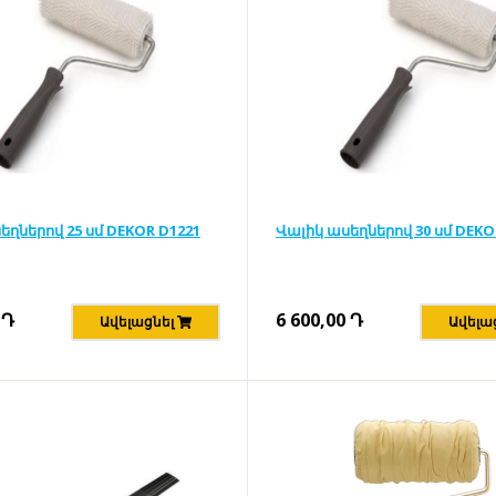
եղներով 25 սմ DEKOR D1221
Վալիկ ասեղներով 30 սմ DEKO
Դ
6 600,00
Դ
Ավելացնել
Ավելա