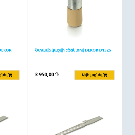
DEKOR
Շտամբ կաշվի էֆեկտով DEKOR D1326
3 950,00
Դ
ցնել
Ավելացնել