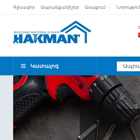
Գլխավոր
Ապրանքանիշեր
Առաքում
Նորությու
Անվճար առաքում Երևան
Կատալոգ