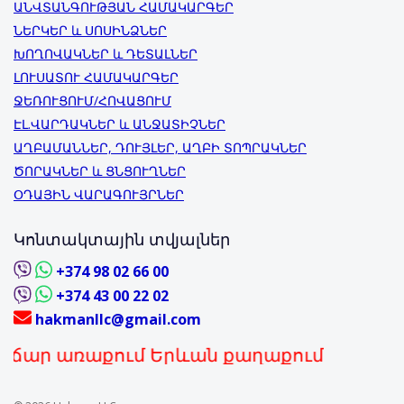
ԱՆՎՏԱՆԳՈՒԹՅԱՆ ՀԱՄԱԿԱՐԳԵՐ
ՆԵՐԿԵՐ և ՍՈՍԻՆՁՆԵՐ
ԽՈՂՈՎԱԿՆԵՐ և ԴԵՏԱԼՆԵՐ
ԼՈՒՍԱՏՈՒ ՀԱՄԱԿԱՐԳԵՐ
ՋԵՌՈՒՑՈՒՄ/ՀՈՎԱՑՈՒՄ
ԷԼ.ՎԱՐԴԱԿՆԵՐ և ԱՆՋԱՏԻՉՆԵՐ
ԱՂԲԱՄԱՆՆԵՐ, ԴՈՒՅԼԵՐ, ԱՂԲԻ ՏՈՊՐԱԿՆԵՐ
ԾՈՐԱԿՆԵՐ և ՑՆՑՈՒՂՆԵՐ
ՕԴԱՅԻՆ ՎԱՐԱԳՈՒՅՐՆԵՐ
Կոնտակտային տվյալներ
+374 98 02 66 00
+374 43 00 22 02
hakmanllc@gmail.com
առաքում Երևան քաղաքում