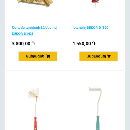
Շտամբ պրինտի էֆեկտով
Խառնիչ DEKOR D1520
DEKOR D1425
3 800,00
Դ
1 550,00
Դ
Ավելացնել
Ավելացնել