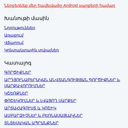
Ներբեռնեք մեր հավելվածը Android սարքերի համար
Խանութի մասին
Նորություններ
Առաքում
Վճարում
Կոնտակտային տվյալներ
Կատալոգ
ԳՈՐԾԻՔՆԵՐ
ԱՐԴՅՈՒՆԱԲԵՐԱԿԱՆ ԱՆՎՏԱՆԳՈՒԹՅԱՆ ԳՈՐԾԻՔՆԵՐ և
ՍԱՐՔԱՎՈՐՈՒՄՆԵՐ
ԿՇԵՌՔՆԵՐ
ՓՈՇԵԿՈՒԼՆԵՐ և ԼՎԱՑՈՂ ՍԱՐՔԵՐ
ԱՐՏԱՀԱԳՈՒՍՏ և ԿՈՇԻԿ
ԱՄԲԱՐՁԻՉՆԵՐ և ԲԵՌՆԱՍԱՅԼԱԿՆԵՐ
ՏՆՏԵՍԱԿԱՆ ԱՊՐԱՆՔՆԵՐ