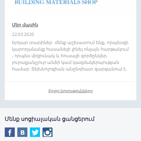
Մեր մասին
22.03.2020
Երկար տարիներ մենք աշխատում ենք, որպեսզի
կարողանանք հասանելի լինել օնլայն հարթակում
, որպես մրցունակ և հուսալի գործընկեր,
յուրաքանչյուր անձի կամ կազմակերպության
համար :Տեխնոլոգիան անընդհատ զարգանում է,
և մենք շարժվում ենք ժամանակին համահունչ:
Մեր նպատակն է որ ձեզ հասանելի դարձնենք
յուրաքանչյուր ապրանքատեսականի : Մեր թիմը
Բոլոր նորությունները
սիրով պատրաստ է
անվճար
,
արագ
և
մատչելի
գնով
մատակարարել ձեր նախընտրած
պատվերը
: Առաջիկայում խոստանում
ենք բազում անակնկալներ:
Մենք սոցիալական ցանցերում