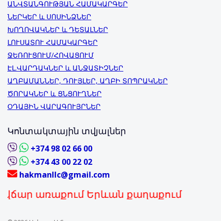
ԱՆՎՏԱՆԳՈՒԹՅԱՆ ՀԱՄԱԿԱՐԳԵՐ
ՆԵՐԿԵՐ և ՍՈՍԻՆՁՆԵՐ
ԽՈՂՈՎԱԿՆԵՐ և ԴԵՏԱԼՆԵՐ
ԼՈՒՍԱՏՈՒ ՀԱՄԱԿԱՐԳԵՐ
ՋԵՌՈՒՑՈՒՄ/ՀՈՎԱՑՈՒՄ
ԷԼ.ՎԱՐԴԱԿՆԵՐ և ԱՆՋԱՏԻՉՆԵՐ
ԱՂԲԱՄԱՆՆԵՐ, ԴՈՒՅԼԵՐ, ԱՂԲԻ ՏՈՊՐԱԿՆԵՐ
ԾՈՐԱԿՆԵՐ և ՑՆՑՈՒՂՆԵՐ
ՕԴԱՅԻՆ ՎԱՐԱԳՈՒՅՐՆԵՐ
Կոնտակտային տվյալներ
+374 98 02 66 00
+374 43 00 22 02
hakmanllc@gmail.com
 առաքում Երևան քաղաքում