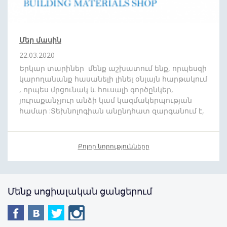
Մեր մասին
22.03.2020
Երկար տարիներ մենք աշխատում ենք, որպեսզի
կարողանանք հասանելի լինել օնլայն հարթակում
, որպես մրցունակ և հուսալի գործընկեր,
յուրաքանչյուր անձի կամ կազմակերպության
համար :Տեխնոլոգիան անընդհատ զարգանում է,
և մենք շարժվում ենք ժամանակին համահունչ:
Մեր նպատակն է որ ձեզ հասանելի դարձնենք
յուրաքանչյուր ապրանքատեսականի : Մեր թիմը
Բոլոր նորությունները
սիրով պատրաստ է
անվճար
,
արագ
և
մատչելի
գնով
մատակարարել ձեր նախընտրած
պատվերը
: Առաջիկայում խոստանում
ենք բազում անակնկալներ:
Մենք սոցիալական ցանցերում