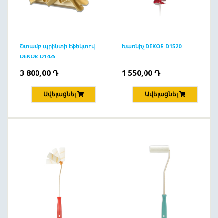
Շտամբ պրինտի էֆեկտով
Խառնիչ DEKOR D1520
DEKOR D1425
3 800,00
Դ
1 550,00
Դ
Ավելացնել
Ավելացնել