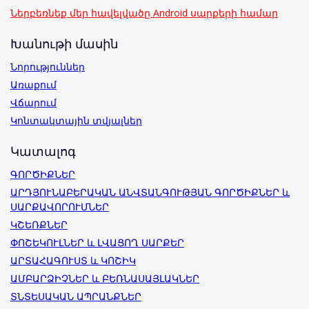
Ներբեռնեք մեր հավելվածը Android սարքերի համար
Խանութի մասին
Նորություններ
Առաքում
Վճարում
Կոնտակտային տվյալներ
Կատալոգ
ԳՈՐԾԻՔՆԵՐ
ԱՐԴՅՈՒՆԱԲԵՐԱԿԱՆ ԱՆՎՏԱՆԳՈՒԹՅԱՆ ԳՈՐԾԻՔՆԵՐ և
ՍԱՐՔԱՎՈՐՈՒՄՆԵՐ
ԿՇԵՌՔՆԵՐ
ՓՈՇԵԿՈՒԼՆԵՐ և ԼՎԱՑՈՂ ՍԱՐՔԵՐ
ԱՐՏԱՀԱԳՈՒՍՏ և ԿՈՇԻԿ
ԱՄԲԱՐՁԻՉՆԵՐ և ԲԵՌՆԱՍԱՅԼԱԿՆԵՐ
ՏՆՏԵՍԱԿԱՆ ԱՊՐԱՆՔՆԵՐ